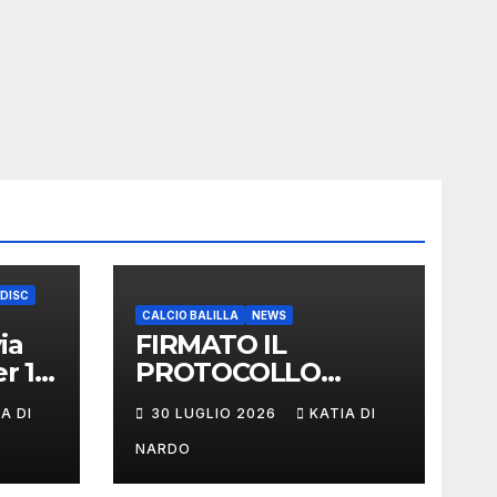
 DISC
CALCIO BALILLA
NEWS
ia
FIRMATO IL
r 17
PROTOCOLLO
D’INTESA TRA
A DI
30 LUGLIO 2026
KATIA DI
FIGeST E LEGA
NAZIONALE
NARDO
DILETTANTI