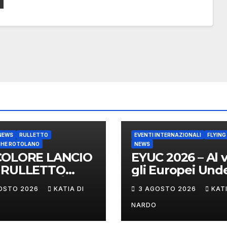
NEWS
RULLETTO
EVENTI INTERNAZIONALI
FLYING
CHE ROTOLANO
NEWS
COLORE LANCIO
EYUC 2026 – Al v
 RULLETTO
gli Europei Unde
ST: A CITTÀ DI
a Vienna
OSTO 2026
KATIA DI
3 AGOSTO 2026
KATI
TELLO
CONO
NARDO
CHIGIANI ED