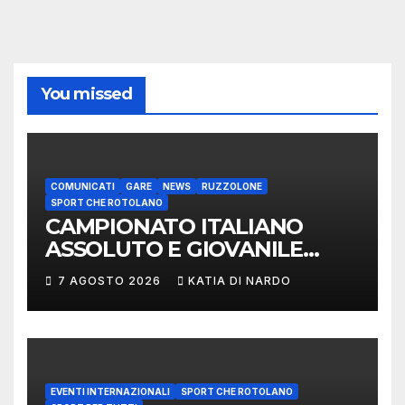
You missed
COMUNICATI
GARE
NEWS
RUZZOLONE
SPORT CHE ROTOLANO
CAMPIONATO ITALIANO
ASSOLUTO E GIOVANILE
LANCIO DEL RUZZOLONE
7 AGOSTO 2026
KATIA DI NARDO
EVENTI INTERNAZIONALI
SPORT CHE ROTOLANO