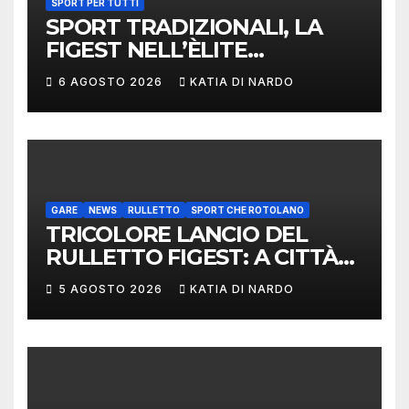
SPORT PER TUTTI
SPORT TRADIZIONALI, LA
FIGEST NELL’ÈLITE
MONDIALE: LA
6 AGOSTO 2026
KATIA DI NARDO
DELEGAZIONE ITALIANA
PROTAGONISTA AL
CONVEGNO TAFISA A
LIMERICK
GARE
NEWS
RULLETTO
SPORT CHE ROTOLANO
TRICOLORE LANCIO DEL
RULLETTO FIGEST: A CITTÀ
DI CASTELLO VINCONO
5 AGOSTO 2026
KATIA DI NARDO
MARCHIGIANI ED UMBRI