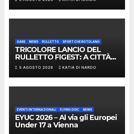
DELEGAZIONE ITALIANA
PROTAGONISTA AL
CONVEGNO TAFISA A
LIMERICK
GARE
NEWS
RULLETTO
SPORT CHE ROTOLANO
TRICOLORE LANCIO DEL
RULLETTO FIGEST: A CITTÀ
DI CASTELLO VINCONO
5 AGOSTO 2026
KATIA DI NARDO
MARCHIGIANI ED UMBRI
EVENTI INTERNAZIONALI
FLYING DISC
NEWS
EYUC 2026 – Al via gli Europei
Under 17 a Vienna