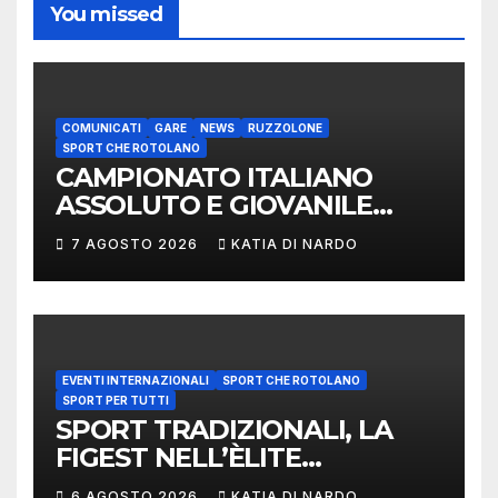
You missed
COMUNICATI
GARE
NEWS
RUZZOLONE
SPORT CHE ROTOLANO
CAMPIONATO ITALIANO
ASSOLUTO E GIOVANILE
LANCIO DEL RUZZOLONE
7 AGOSTO 2026
KATIA DI NARDO
EVENTI INTERNAZIONALI
SPORT CHE ROTOLANO
SPORT PER TUTTI
SPORT TRADIZIONALI, LA
FIGEST NELL’ÈLITE
MONDIALE: LA
6 AGOSTO 2026
KATIA DI NARDO