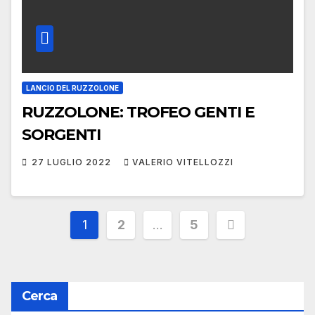
LANCIO DEL RUZZOLONE
RUZZOLONE: TROFEO GENTI E
SORGENTI
27 LUGLIO 2022
VALERIO VITELLOZZI
Paginazione
1
2
…
5
degli
articoli
Cerca