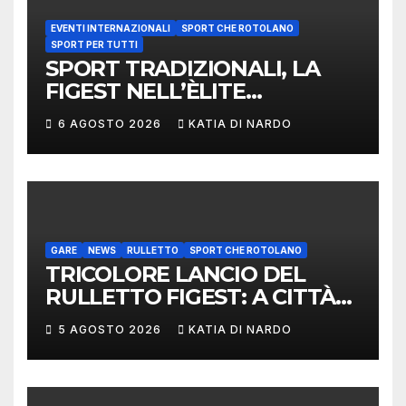
EVENTI INTERNAZIONALI
SPORT CHE ROTOLANO
SPORT PER TUTTI
SPORT TRADIZIONALI, LA
FIGEST NELL’ÈLITE
MONDIALE: LA
6 AGOSTO 2026
KATIA DI NARDO
DELEGAZIONE ITALIANA
PROTAGONISTA AL
CONVEGNO TAFISA A
LIMERICK
GARE
NEWS
RULLETTO
SPORT CHE ROTOLANO
TRICOLORE LANCIO DEL
RULLETTO FIGEST: A CITTÀ
DI CASTELLO VINCONO
5 AGOSTO 2026
KATIA DI NARDO
MARCHIGIANI ED UMBRI