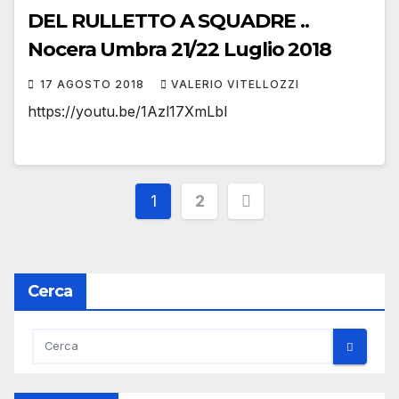
DEL RULLETTO A SQUADRE ..
Nocera Umbra 21/22 Luglio 2018
17 AGOSTO 2018
VALERIO VITELLOZZI
https://youtu.be/1Azl17XmLbI
Paginazione
1
2
degli
articoli
Cerca