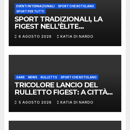
EVENTI INTERNAZIONALI
SPORT CHE ROTOLANO
SPORT PER TUTTI
SPORT TRADIZIONALI, LA
FIGEST NELL’ÈLITE
MONDIALE: LA
6 AGOSTO 2026
KATIA DI NARDO
DELEGAZIONE ITALIANA
PROTAGONISTA AL
CONVEGNO TAFISA A
LIMERICK
GARE
NEWS
RULLETTO
SPORT CHE ROTOLANO
TRICOLORE LANCIO DEL
RULLETTO FIGEST: A CITTÀ
DI CASTELLO VINCONO
5 AGOSTO 2026
KATIA DI NARDO
MARCHIGIANI ED UMBRI