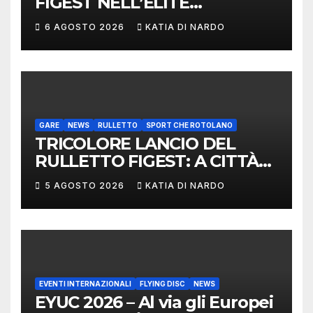
FIGEST NELL’ÈLITE
MONDIALE: LA
6 AGOSTO 2026
KATIA DI NARDO
DELEGAZIONE ITALIANA
PROTAGONISTA AL
CONVEGNO TAFISA A
LIMERICK
GARE
NEWS
RULLETTO
SPORT CHE ROTOLANO
TRICOLORE LANCIO DEL
RULLETTO FIGEST: A CITTÀ
DI CASTELLO VINCONO
5 AGOSTO 2026
KATIA DI NARDO
MARCHIGIANI ED UMBRI
EVENTI INTERNAZIONALI
FLYING DISC
NEWS
EYUC 2026 – Al via gli Europei