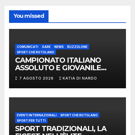
You missed
COMUNICATI
GARE
NEWS
RUZZOLONE
SPORT CHE ROTOLANO
CAMPIONATO ITALIANO
ASSOLUTO E GIOVANILE
LANCIO DEL RUZZOLONE
7 AGOSTO 2026
KATIA DI NARDO
EVENTI INTERNAZIONALI
SPORT CHE ROTOLANO
SPORT PER TUTTI
SPORT TRADIZIONALI, LA