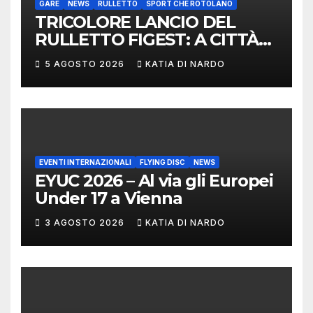
GARE
NEWS
RULLETTO
SPORT CHE ROTOLANO
TRICOLORE LANCIO DEL
RULLETTO FIGEST: A CITTÀ
DI CASTELLO VINCONO
5 AGOSTO 2026
KATIA DI NARDO
MARCHIGIANI ED UMBRI
EVENTI INTERNAZIONALI
FLYING DISC
NEWS
EYUC 2026 – Al via gli Europei
Under 17 a Vienna
3 AGOSTO 2026
KATIA DI NARDO