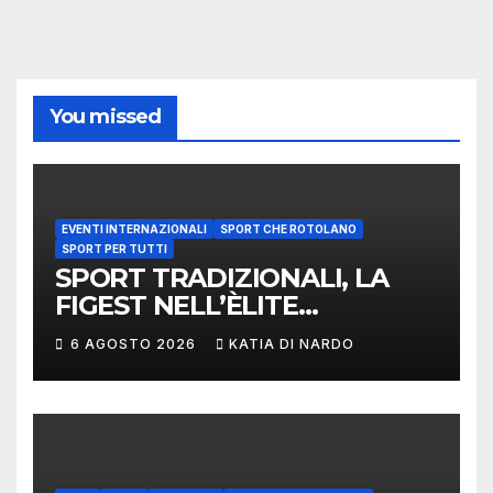
You missed
EVENTI INTERNAZIONALI
SPORT CHE ROTOLANO
SPORT PER TUTTI
SPORT TRADIZIONALI, LA
FIGEST NELL’ÈLITE
MONDIALE: LA
6 AGOSTO 2026
KATIA DI NARDO
DELEGAZIONE ITALIANA
PROTAGONISTA AL
CONVEGNO TAFISA A
LIMERICK