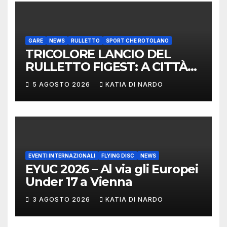
CONVEGNO TAFISA A
LIMERICK
GARE
NEWS
RULLETTO
SPORT CHE ROTOLANO
TRICOLORE LANCIO DEL
RULLETTO FIGEST: A CITTÀ
DI CASTELLO VINCONO
5 AGOSTO 2026
KATIA DI NARDO
MARCHIGIANI ED UMBRI
EVENTI INTERNAZIONALI
FLYING DISC
NEWS
EYUC 2026 – Al via gli Europei
Under 17 a Vienna
3 AGOSTO 2026
KATIA DI NARDO