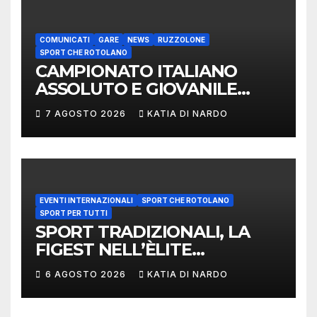
COMUNICATI
GARE
NEWS
RUZZOLONE
SPORT CHE ROTOLANO
CAMPIONATO ITALIANO
ASSOLUTO E GIOVANILE
LANCIO DEL RUZZOLONE
7 AGOSTO 2026
KATIA DI NARDO
EVENTI INTERNAZIONALI
SPORT CHE ROTOLANO
SPORT PER TUTTI
SPORT TRADIZIONALI, LA
FIGEST NELL’ÈLITE
MONDIALE: LA
6 AGOSTO 2026
KATIA DI NARDO
DELEGAZIONE ITALIANA
PROTAGONISTA AL