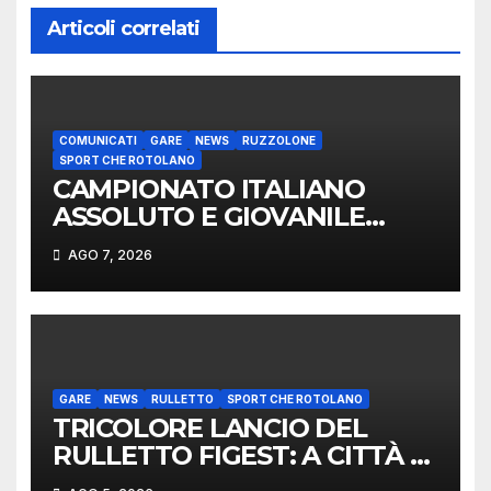
Articoli correlati
COMUNICATI
GARE
NEWS
RUZZOLONE
SPORT CHE ROTOLANO
CAMPIONATO ITALIANO
ASSOLUTO E GIOVANILE
LANCIO DEL RUZZOLONE
AGO 7, 2026
GARE
NEWS
RULLETTO
SPORT CHE ROTOLANO
TRICOLORE LANCIO DEL
RULLETTO FIGEST: A CITTÀ DI
CASTELLO VINCONO