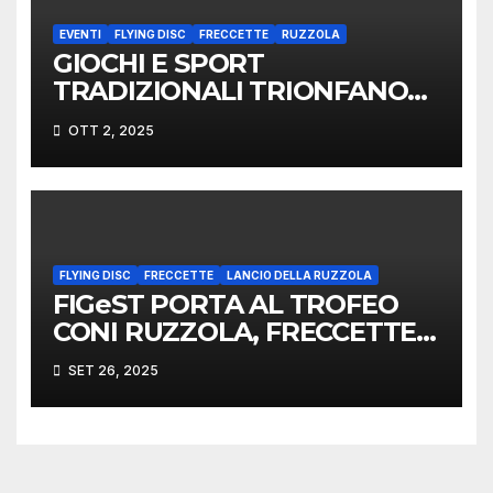
EVENTI
FLYING DISC
FRECCETTE
RUZZOLA
GIOCHI E SPORT
TRADIZIONALI TRIONFANO
AL TROFEO CONI
OTT 2, 2025
FLYING DISC
FRECCETTE
LANCIO DELLA RUZZOLA
FIGeST PORTA AL TROFEO
CONI RUZZOLA, FRECCETTE E
DISC GOLF
SET 26, 2025