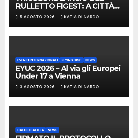
RULLETTO FIGEST: A CITTÀ
DI CASTELLO VINCONO
5 AGOSTO 2026
KATIA DI NARDO
MARCHIGIANI ED UMBRI
EVENTI INTERNAZIONALI
FLYING DISC
NEWS
EYUC 2026 – Al via gli Europei
Under 17 a Vienna
3 AGOSTO 2026
KATIA DI NARDO
CALCIO BALILLA
NEWS