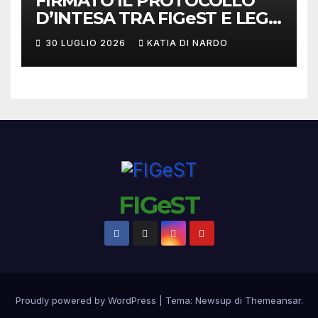
FIRMATO IL PROTOCOLLO
D’INTESA TRA FIGeST E LEGA
NAZIONALE DILETTANTI
30 LUGLIO 2026
KATIA DI NARDO
FIGeST
Proudly powered by WordPress
|
Tema:
Newsup
di
Themeansar
.