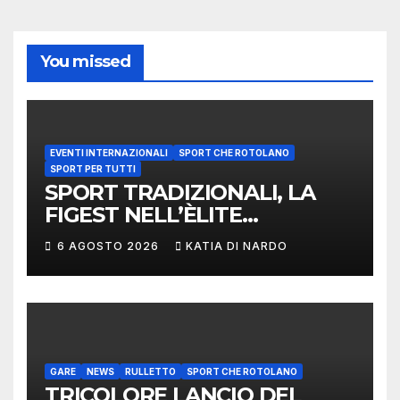
You missed
EVENTI INTERNAZIONALI
SPORT CHE ROTOLANO
SPORT PER TUTTI
SPORT TRADIZIONALI, LA
FIGEST NELL’ÈLITE
MONDIALE: LA
6 AGOSTO 2026
KATIA DI NARDO
DELEGAZIONE ITALIANA
PROTAGONISTA AL
CONVEGNO TAFISA A
LIMERICK
GARE
NEWS
RULLETTO
SPORT CHE ROTOLANO
TRICOLORE LANCIO DEL