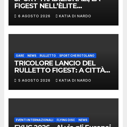
FIGEST NELL’ÈLITE
MONDIALE: LA
6 AGOSTO 2026
KATIA DI NARDO
DELEGAZIONE ITALIANA
PROTAGONISTA AL
CONVEGNO TAFISA A
LIMERICK
GARE
NEWS
RULLETTO
SPORT CHE ROTOLANO
TRICOLORE LANCIO DEL
RULLETTO FIGEST: A CITTÀ
DI CASTELLO VINCONO
5 AGOSTO 2026
KATIA DI NARDO
MARCHIGIANI ED UMBRI
EVENTI INTERNAZIONALI
FLYING DISC
NEWS