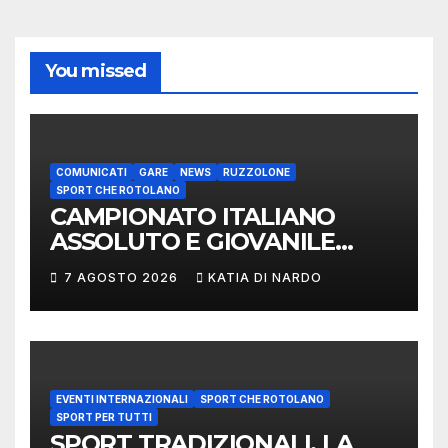
You missed
COMUNICATI
GARE
NEWS
RUZZOLONE
SPORT CHE ROTOLANO
CAMPIONATO ITALIANO
ASSOLUTO E GIOVANILE
LANCIO DEL RUZZOLONE
7 AGOSTO 2026
KATIA DI NARDO
EVENTI INTERNAZIONALI
SPORT CHE ROTOLANO
SPORT PER TUTTI
SPORT TRADIZIONALI, LA