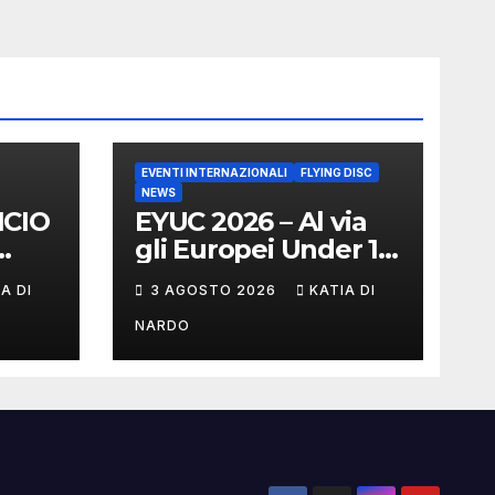
EVENTI INTERNAZIONALI
FLYING DISC
NEWS
NCIO
EYUC 2026 – Al via
gli Europei Under 17
 DI
a Vienna
A DI
3 AGOSTO 2026
KATIA DI
NARDO
D