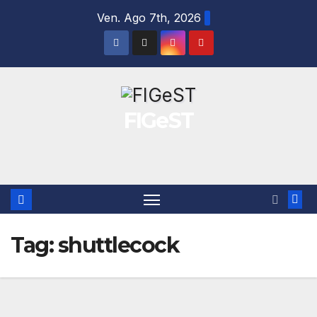
Salta
Ven. Ago 7th, 2026
al
contenuto
FIGeST
Tag:
shuttlecock