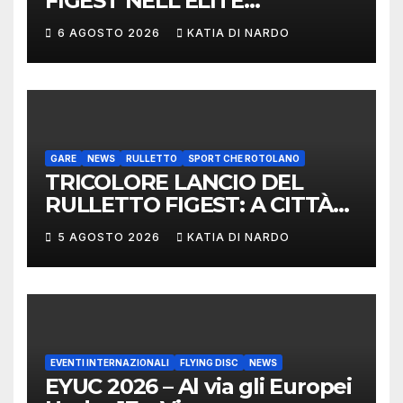
FIGEST NELL’ÈLITE
MONDIALE: LA
6 AGOSTO 2026
KATIA DI NARDO
DELEGAZIONE ITALIANA
PROTAGONISTA AL
CONVEGNO TAFISA A
LIMERICK
GARE
NEWS
RULLETTO
SPORT CHE ROTOLANO
TRICOLORE LANCIO DEL
RULLETTO FIGEST: A CITTÀ
DI CASTELLO VINCONO
5 AGOSTO 2026
KATIA DI NARDO
MARCHIGIANI ED UMBRI
EVENTI INTERNAZIONALI
FLYING DISC
NEWS
EYUC 2026 – Al via gli Europei