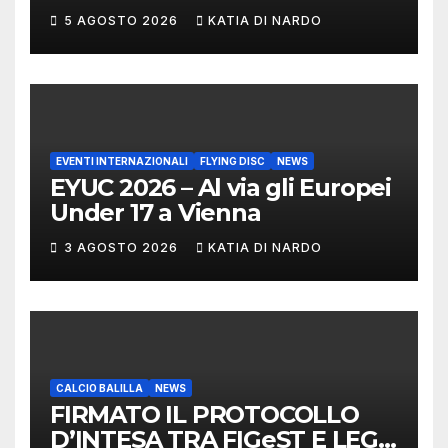
DI CASTELLO VINCONO
5 AGOSTO 2026
KATIA DI NARDO
MARCHIGIANI ED UMBRI
EVENTI INTERNAZIONALI
FLYING DISC
NEWS
EYUC 2026 – Al via gli Europei
Under 17 a Vienna
3 AGOSTO 2026
KATIA DI NARDO
CALCIO BALILLA
NEWS
FIRMATO IL PROTOCOLLO
D’INTESA TRA FIGeST E LEGA