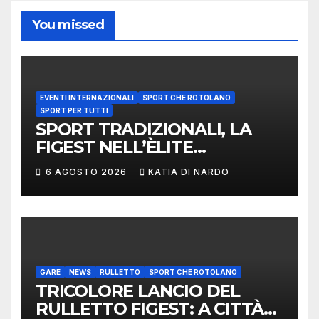
You missed
EVENTI INTERNAZIONALI
SPORT CHE ROTOLANO
SPORT PER TUTTI
SPORT TRADIZIONALI, LA
FIGEST NELL’ÈLITE
MONDIALE: LA
6 AGOSTO 2026
KATIA DI NARDO
DELEGAZIONE ITALIANA
PROTAGONISTA AL
CONVEGNO TAFISA A
LIMERICK
GARE
NEWS
RULLETTO
SPORT CHE ROTOLANO
TRICOLORE LANCIO DEL
RULLETTO FIGEST: A CITTÀ