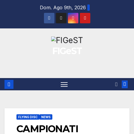
Salta
Dom. Ago 9th, 2026
al
contenuto
FIGeST
FLYING DISC
NEWS
CAMPIONATI