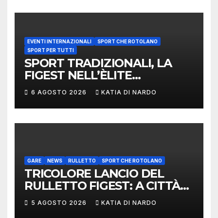
EVENTI INTERNAZIONALI
SPORT CHE ROTOLANO
SPORT PER TUTTI
SPORT TRADIZIONALI, LA
FIGEST NELL’ÈLITE
MONDIALE: LA
6 AGOSTO 2026
KATIA DI NARDO
DELEGAZIONE ITALIANA
PROTAGONISTA AL
CONVEGNO TAFISA A
LIMERICK
GARE
NEWS
RULLETTO
SPORT CHE ROTOLANO
TRICOLORE LANCIO DEL
RULLETTO FIGEST: A CITTÀ
DI CASTELLO VINCONO
5 AGOSTO 2026
KATIA DI NARDO
MARCHIGIANI ED UMBRI