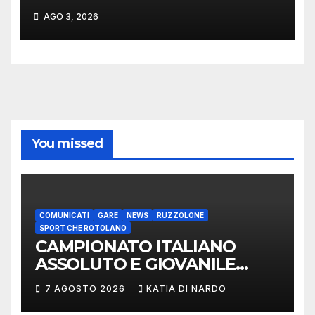
AGO 3, 2026
You missed
COMUNICATI
GARE
NEWS
RUZZOLONE
SPORT CHE ROTOLANO
CAMPIONATO ITALIANO
ASSOLUTO E GIOVANILE
LANCIO DEL RUZZOLONE
7 AGOSTO 2026
KATIA DI NARDO