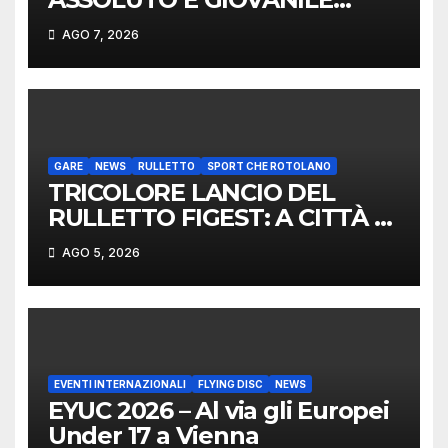
LANCIO DEL RUZZOLONE
AGO 7, 2026
GARE
NEWS
RULLETTO
SPORT CHE ROTOLANO
TRICOLORE LANCIO DEL
RULLETTO FIGEST: A CITTÀ DI
CASTELLO VINCONO
AGO 5, 2026
MARCHIGIANI ED UMBRI
EVENTI INTERNAZIONALI
FLYING DISC
NEWS
EYUC 2026 – Al via gli Europei
Under 17 a Vienna