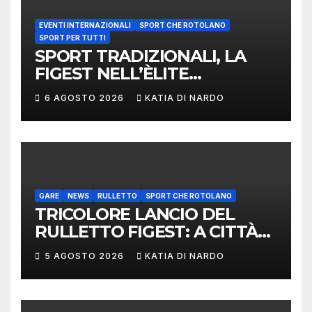
EVENTI INTERNAZIONALI
SPORT CHE ROTOLANO
SPORT PER TUTTI
SPORT TRADIZIONALI, LA
FIGEST NELL’ÈLITE
MONDIALE: LA
6 AGOSTO 2026
KATIA DI NARDO
DELEGAZIONE ITALIANA
PROTAGONISTA AL
CONVEGNO TAFISA A
LIMERICK
GARE
NEWS
RULLETTO
SPORT CHE ROTOLANO
TRICOLORE LANCIO DEL
RULLETTO FIGEST: A CITTÀ
DI CASTELLO VINCONO
5 AGOSTO 2026
KATIA DI NARDO
MARCHIGIANI ED UMBRI