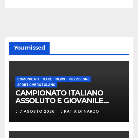
You missed
COMUNICATI
GARE
NEWS
RUZZOLONE
SPORT CHE ROTOLANO
CAMPIONATO ITALIANO
ASSOLUTO E GIOVANILE
LANCIO DEL RUZZOLONE
7 AGOSTO 2026
KATIA DI NARDO