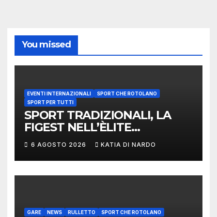
You missed
EVENTI INTERNAZIONALI
SPORT CHE ROTOLANO
SPORT PER TUTTI
SPORT TRADIZIONALI, LA
FIGEST NELL’ÈLITE
MONDIALE: LA
6 AGOSTO 2026
KATIA DI NARDO
DELEGAZIONE ITALIANA
PROTAGONISTA AL
CONVEGNO TAFISA A
LIMERICK
GARE
NEWS
RULLETTO
SPORT CHE ROTOLANO