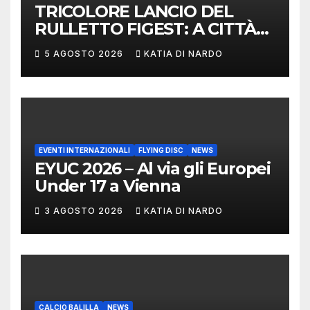
TRICOLORE LANCIO DEL
RULLETTO FIGEST: A CITTÀ
DI CASTELLO VINCONO
5 AGOSTO 2026
KATIA DI NARDO
MARCHIGIANI ED UMBRI
EVENTI INTERNAZIONALI
FLYING DISC
NEWS
EYUC 2026 – Al via gli Europei
Under 17 a Vienna
3 AGOSTO 2026
KATIA DI NARDO
CALCIO BALILLA
NEWS