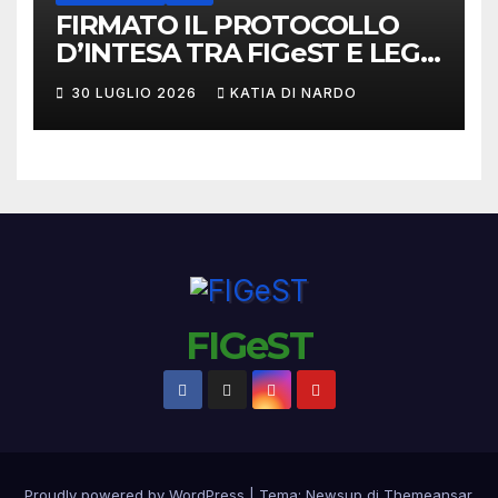
FIRMATO IL PROTOCOLLO
D’INTESA TRA FIGeST E LEGA
NAZIONALE DILETTANTI
30 LUGLIO 2026
KATIA DI NARDO
FIGeST
Proudly powered by WordPress
|
Tema:
Newsup
di
Themeansar
.