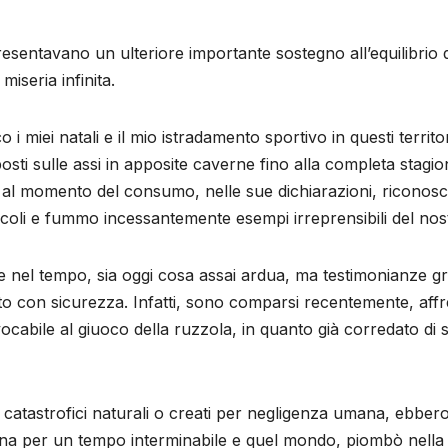
resentavano un ulteriore importante sostegno all’equilibrio 
miseria infinita.
i miei natali e il mio istradamento sportivo in questi territori
posti sulle assi in apposite caverne fino alla completa stagio
l momento del consumo, nelle sue dichiarazioni, riconosceva 
coli e fummo incessantemente esempi irreprensibili del nos
nel tempo, sia oggi cosa assai ardua, ma testimonianze graf
con sicurezza. Infatti, sono comparsi recentemente, affres
ocabile al giuoco della ruzzola, in quanto già corredato di si
venti catastrofici naturali o creati per negligenza umana, ebbe
zona per un tempo interminabile e quel mondo, piombò nella p