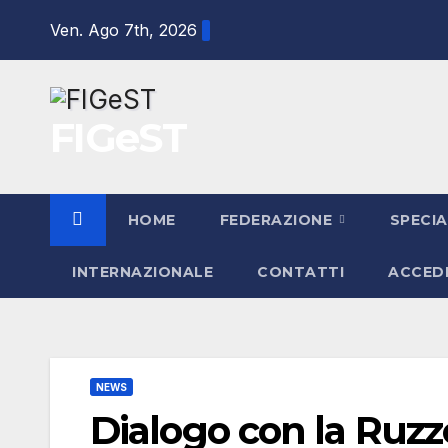
Salta
Ven. Ago 7th, 2026
al
contenuto
FIGeST
HOME
FEDERAZIONE
SPECIA
INTERNAZIONALE
CONTATTI
ACCED
NEWS
Dialogo con la Ruzz