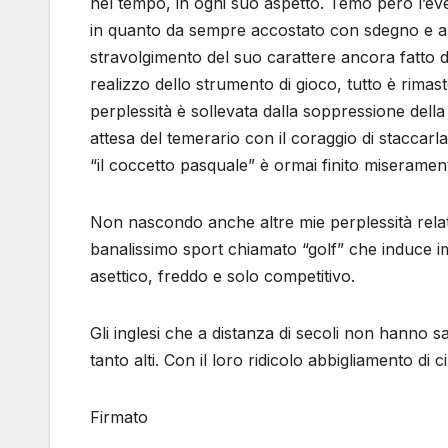
nel tempo, in ogni suo aspetto. Temo però l’ev
in quanto da sempre accostato con sdegno e a spr
stravolgimento del suo carattere ancora fatto di 
realizzo dello strumento di gioco, tutto è rimast
perplessità è sollevata dalla soppressione dell
attesa del temerario con il coraggio di staccar
“il coccetto pasquale” è ormai finito miseramen
Non nascondo anche altre mie perplessità relat
banalissimo sport chiamato “golf” che induce im
asettico, freddo e solo competitivo.
Gli inglesi che a distanza di secoli non hanno
tanto alti. Con il loro ridicolo abbigliamento di
Firmato