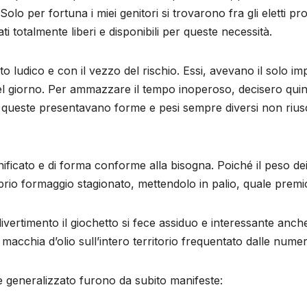
Solo per fortuna i miei genitori si trovarono fra gli eletti p
ati totalmente liberi e disponibili per queste necessità.
o ludico e con il vezzo del rischio. Essi, avevano il solo i
del giorno. Per ammazzare il tempo inoperoso, decisero quin
ché queste presentavano forme e pesi sempre diversi non rius
ficato e di forma conforme alla bisogna. Poiché il peso de
io formaggio stagionato, mettendolo in palio, quale premio 
vertimento il giochetto si fece assiduo e interessante anche p
macchia d’olio sull’intero territorio frequentato dalle num
e generalizzato furono da subito manifeste: