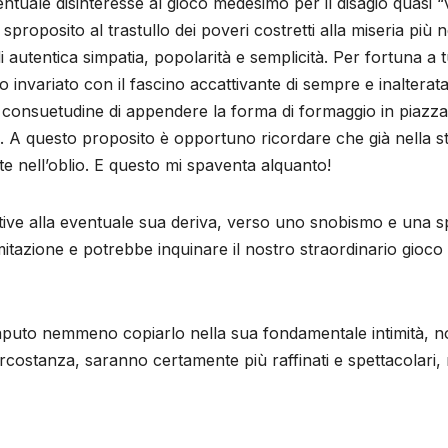
entuale disinteresse al gioco medesimo per il disagio quasi
oposito al trastullo dei poveri costretti alla miseria più n
autentica simpatia, popolarità e semplicità. Per fortuna a tutt
o invariato con il fascino accattivante di sempre e inalterata 
a consuetudine di appendere la forma di formaggio in piazza 
la. A questo proposito è opportuno ricordare che già nella s
te nell’oblio. E questo mi spaventa alquanto!
ive alla eventuale sua deriva, verso uno snobismo e una sp
itazione e potrebbe inquinare il nostro straordinario gioco 
 saputo nemmeno copiarlo nella sua fondamentale intimità,
 circostanza, saranno certamente più raffinati e spettacolari, 