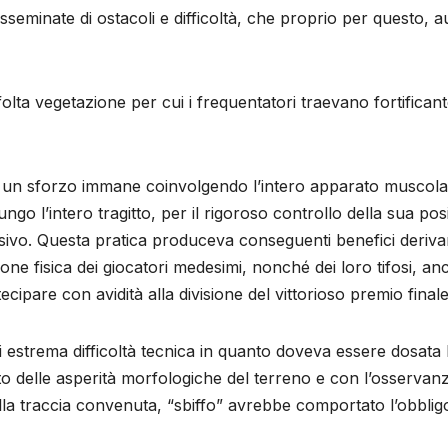
isseminate di ostacoli e difficoltà, che proprio per questo, 
 folta vegetazione per cui i frequentatori traevano fortifica
un sforzo immane coinvolgendo l’intero apparato muscolare
ngo l’intero tragitto, per il rigoroso controllo della sua pos
essivo. Questa pratica produceva conseguenti benefici deriva
ne fisica dei giocatori medesimi, nonché dei loro tifosi, anc
tecipare con avidità alla divisione del vittorioso premio finale
estrema difficoltà tecnica in quanto doveva essere dosata la
tto delle asperità morfologiche del terreno e con l’osservanz
a traccia convenuta, “sbiffo” avrebbe comportato l’obbligo di