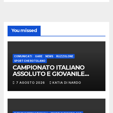
You missed
COMUNICATI
GARE
NEWS
RUZZOLONE
SPORT CHE ROTOLANO
CAMPIONATO ITALIANO
ASSOLUTO E GIOVANILE
LANCIO DEL RUZZOLONE
7 AGOSTO 2026
KATIA DI NARDO