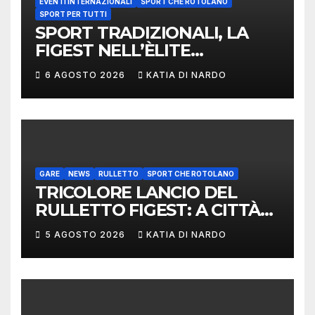
EVENTI INTERNAZIONALI
SPORT CHE ROTOLANO
SPORT PER TUTTI
SPORT TRADIZIONALI, LA
FIGEST NELL’ÈLITE
MONDIALE: LA
6 AGOSTO 2026
KATIA DI NARDO
DELEGAZIONE ITALIANA
PROTAGONISTA AL
CONVEGNO TAFISA A
LIMERICK
GARE
NEWS
RULLETTO
SPORT CHE ROTOLANO
TRICOLORE LANCIO DEL
RULLETTO FIGEST: A CITTÀ
DI CASTELLO VINCONO
5 AGOSTO 2026
KATIA DI NARDO
MARCHIGIANI ED UMBRI