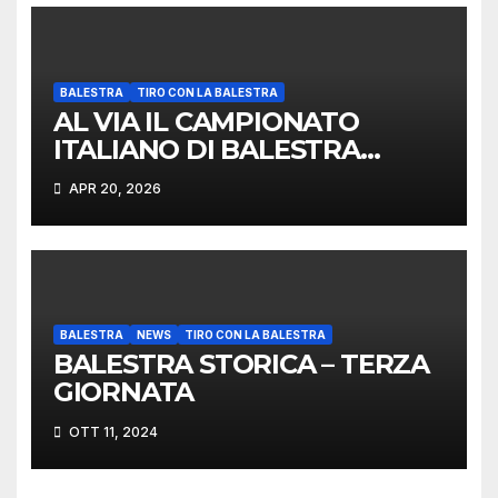
VEDENTI
BALESTRA
TIRO CON LA BALESTRA
AL VIA IL CAMPIONATO
ITALIANO DI BALESTRA
ANTICA MANESCA: A
APR 20, 2026
CASETTA TRIONFANO SPORT
E TRADIZIONE
BALESTRA
NEWS
TIRO CON LA BALESTRA
BALESTRA STORICA – TERZA
GIORNATA
OTT 11, 2024