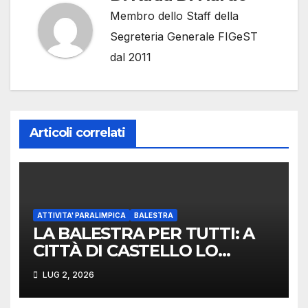
Membro dello Staff della
Segreteria Generale FIGeST
dal 2011
Articoli correlati
ATTIVITA' PARALIMPICA
BALESTRA
LA BALESTRA PER TUTTI: A
CITTÀ DI CASTELLO LO
SPORT ANTICO ABBATTE LE
LUG 2, 2026
BARRIERE CON GIORNATA
DEDICATA IPO E NON