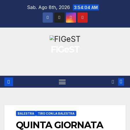
Salta
Sab. Ago 8th, 2026
3:54:04 AM
al
contenuto
FIGeST
BALESTRA
TIRO CON LA BALESTRA
QUINTA GIORNATA