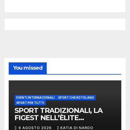
You missed
EVENTI INTERNAZIONALI
SPORT CHE ROTOLANO
SPORT PER TUTTI
SPORT TRADIZIONALI, LA
FIGEST NELL’ÈLITE
MONDIALE: LA
6 AGOSTO 2026
KATIA DI NARDO