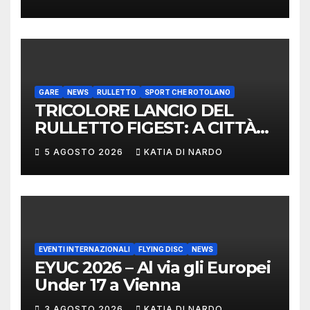
DELEGAZIONE ITALIANA
PROTAGONISTA AL
CONVEGNO TAFISA A
LIMERICK
GARE
NEWS
RULLETTO
SPORT CHE ROTOLANO
TRICOLORE LANCIO DEL
RULLETTO FIGEST: A CITTÀ
DI CASTELLO VINCONO
5 AGOSTO 2026
KATIA DI NARDO
MARCHIGIANI ED UMBRI
EVENTI INTERNAZIONALI
FLYING DISC
NEWS
EYUC 2026 – Al via gli Europei
Under 17 a Vienna
3 AGOSTO 2026
KATIA DI NARDO