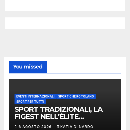
You missed
EVENTI INTERNAZIONALI
SPORT CHE ROTOLANO
SPORT PER TUTTI
SPORT TRADIZIONALI, LA
FIGEST NELL’ÈLITE
MONDIALE: LA
6 AGOSTO 2026
KATIA DI NARDO