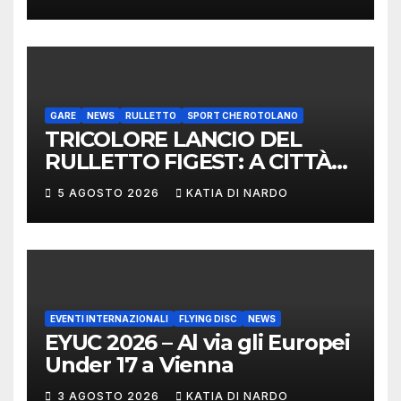
DELEGAZIONE ITALIANA
PROTAGONISTA AL
CONVEGNO TAFISA A
LIMERICK
GARE
NEWS
RULLETTO
SPORT CHE ROTOLANO
TRICOLORE LANCIO DEL
RULLETTO FIGEST: A CITTÀ
DI CASTELLO VINCONO
5 AGOSTO 2026
KATIA DI NARDO
MARCHIGIANI ED UMBRI
EVENTI INTERNAZIONALI
FLYING DISC
NEWS
EYUC 2026 – Al via gli Europei
Under 17 a Vienna
3 AGOSTO 2026
KATIA DI NARDO