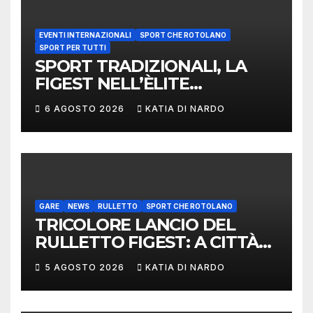
EVENTI INTERNAZIONALI
SPORT CHE ROTOLANO
SPORT PER TUTTI
SPORT TRADIZIONALI, LA
FIGEST NELL’ÈLITE
MONDIALE: LA
6 AGOSTO 2026
KATIA DI NARDO
DELEGAZIONE ITALIANA
PROTAGONISTA AL
CONVEGNO TAFISA A
LIMERICK
GARE
NEWS
RULLETTO
SPORT CHE ROTOLANO
TRICOLORE LANCIO DEL
RULLETTO FIGEST: A CITTÀ
DI CASTELLO VINCONO
5 AGOSTO 2026
KATIA DI NARDO
MARCHIGIANI ED UMBRI