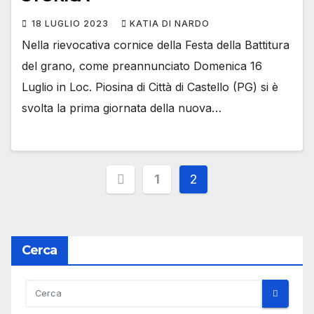
18 LUGLIO 2023
KATIA DI NARDO
Nella rievocativa cornice della Festa della Battitura
del grano, come preannunciato Domenica 16
Luglio in Loc. Piosina di Città di Castello (PG) si è
svolta la prima giornata della nuova…
Paginazione
1
2
degli
articoli
Cerca