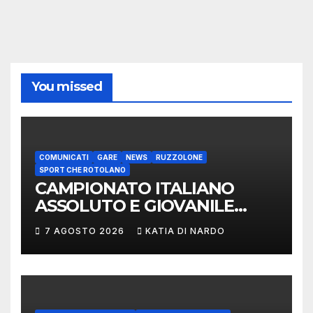
You missed
COMUNICATI
GARE
NEWS
RUZZOLONE
SPORT CHE ROTOLANO
CAMPIONATO ITALIANO
ASSOLUTO E GIOVANILE
LANCIO DEL RUZZOLONE
7 AGOSTO 2026
KATIA DI NARDO