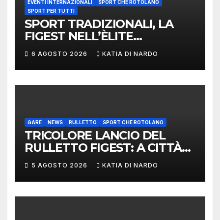
EVENTI INTERNAZIONALI
SPORT CHE ROTOLANO
SPORT PER TUTTI
SPORT TRADIZIONALI, LA
FIGEST NELL’ÈLITE
MONDIALE: LA
6 AGOSTO 2026
KATIA DI NARDO
DELEGAZIONE ITALIANA
PROTAGONISTA AL
CONVEGNO TAFISA A
LIMERICK
GARE
NEWS
RULLETTO
SPORT CHE ROTOLANO
TRICOLORE LANCIO DEL
RULLETTO FIGEST: A CITTÀ
DI CASTELLO VINCONO
5 AGOSTO 2026
KATIA DI NARDO
MARCHIGIANI ED UMBRI