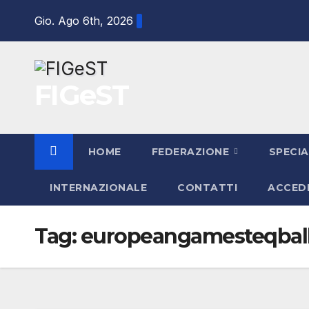
Salta
Gio. Ago 6th, 2026
al
contenuto
FIGeST
HOME
FEDERAZIONE
SPECIA
INTERNAZIONALE
CONTATTI
ACCED
Tag:
europeangamesteqbal