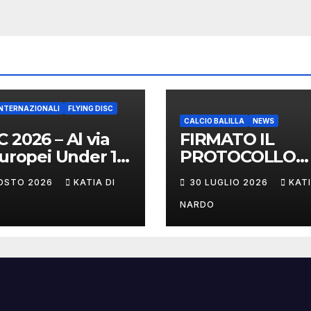
INTERNAZIONALI
FLYING DISC
CALCIO BALILLA
NEWS
 2026 – Al via
FIRMATO IL
Europei Under 17
PROTOCOLLO
enna
D’INTESA TRA
OSTO 2026
KATIA DI
30 LUGLIO 2026
KATI
FIGeST E LEGA
NAZIONALE
NARDO
DILETTANTI